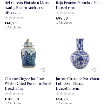
del Cerezo Pintado a Mano
Rojo Peonías Pintado a Mano
Azul y Blanco Anch.23 x
D23xAl35cm
Alt.23 cm
€98,00
€68,95
IVA incluido
IVA incluido
Chinese Ginger Jar Blue
Jarrón Chino de Porcelana
White Gilded Porcelain Birds
Loto Azul Blanca
D26xH46cm
D22xAlto34cm
€188,00
€54,95
IVA incluido
IVA incluido