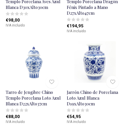
Templo Porcelana Aves Azul
Templo Porcelana Dragón
Blanca D30xAlto30cm
Fénix Pintado a Mano
D27xAlto47cm
€98,00
IVA incluido
€194,95
IVA incluido
Tarro de Jengibre Chino
Jarrón Chino de Porcelana
Templo Porcelana Loto Azul
Loto Azul Blanca
Blanca D22xAlto37cm
D19xAlto30cm
€88,00
€54,95
IVA incluido
IVA incluido