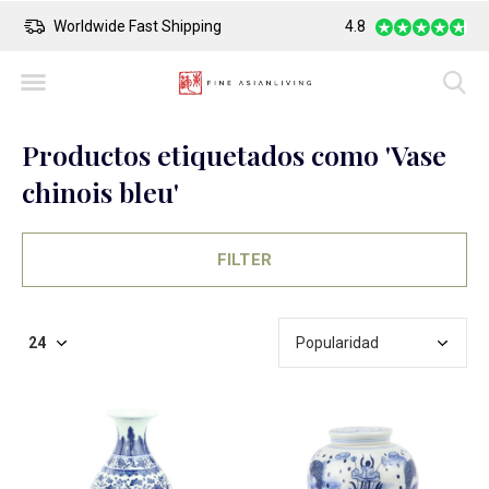
Safe Payment
Largest Collection o
4.8
Productos etiquetados como 'Vase
chinois bleu'
FILTER