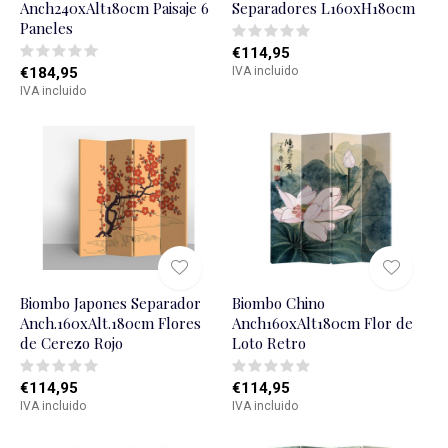
Anch240xAlt180cm Paisaje 6
Separadores L160xH180cm
Paneles
€114,95
€184,95
IVA incluido
IVA incluido
Biombo Japones Separador
Biombo Chino
Anch.160xAlt.180cm Flores
Anch160xAlt180cm Flor de
de Cerezo Rojo
Loto Retro
€114,95
€114,95
IVA incluido
IVA incluido