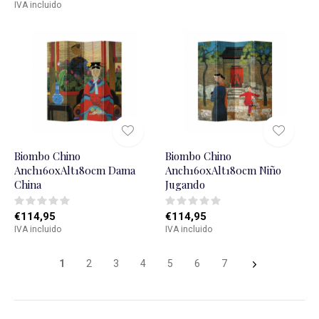
IVA incluido
Biombo Chino
Biombo Chino
Anch160xAlt180cm Dama
Anch160xAlt180cm Niño
China
Jugando
€114,95
€114,95
IVA incluido
IVA incluido
1
2
3
4
5
6
7