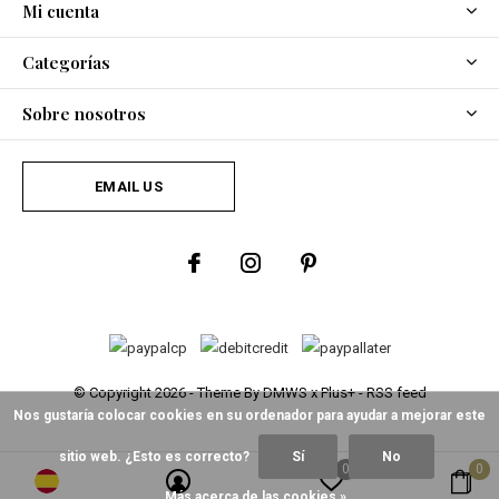
Mi cuenta
Categorías
Sobre nosotros
EMAIL US
© Copyright
2026
- Theme By
DMWS
x
Plus+
-
RSS feed
Nos gustaría colocar cookies en su ordenador para ayudar a mejorar este
sitio web. ¿Esto es correcto?
Sí
No
0
0
Más acerca de las cookies »