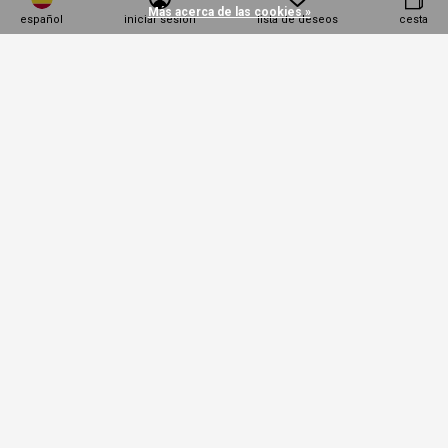
Más acerca de las cookies »
español
iniciar sesión
lista de deseos
cesta