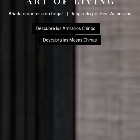
A R T O F L I V I N G
Añada carácter a su hogar | Inspirado por Fine Asianliving
Descubre los Armarios Chinos
Descubra las Mesas Chinas