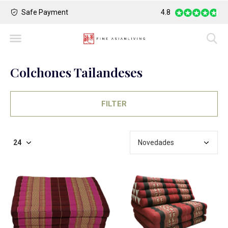
Safe Payment
Largest Collection o
4.8
Colchones Tailandeses
FILTER