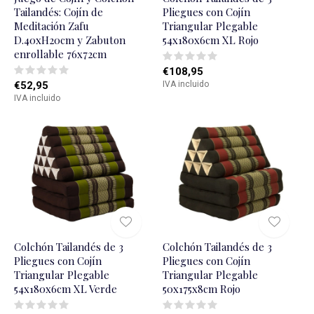
Tailandés: Cojín de
Pliegues con Cojín
Meditación Zafu
Triangular Plegable
D.40xH20cm y Zabuton
54x180x6cm XL Rojo
enrollable 76x72cm
€108,95
€52,95
IVA incluido
IVA incluido
Colchón Tailandés de 3
Colchón Tailandés de 3
Pliegues con Cojín
Pliegues con Cojín
Triangular Plegable
Triangular Plegable
54x180x6cm XL Verde
50x175x8cm Rojo