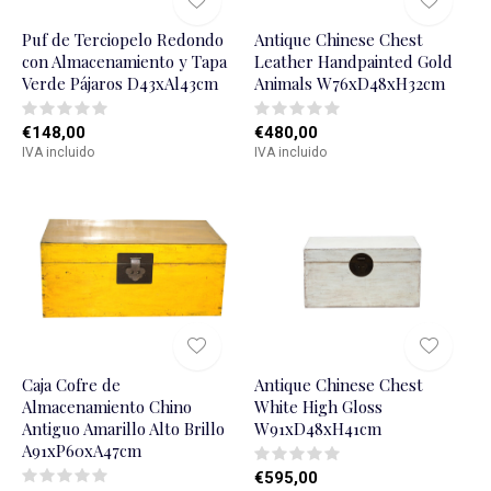
Puf de Terciopelo Redondo
Antique Chinese Chest
con Almacenamiento y Tapa
Leather Handpainted Gold
Verde Pájaros D43xAl43cm
Animals W76xD48xH32cm
€148,00
€480,00
IVA incluido
IVA incluido
Caja Cofre de
Antique Chinese Chest
Almacenamiento Chino
White High Gloss
Antiguo Amarillo Alto Brillo
W91xD48xH41cm
A91xP60xA47cm
€595,00