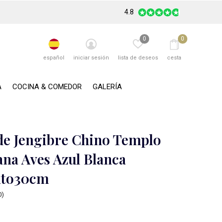
4.8
0
0
español
iniciar sesión
lista de deseos
cesta
A
COCINA & COMEDOR
GALERÍA
de Jengibre Chino Templo
ana Aves Azul Blanca
lto30cm
0)