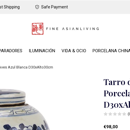
t Shipping
Safe Payment
PARADORES
ILUMINACIÓN
VIDA & OCIO
PORCELANA CHIN
 Aves Azul Blanca D30xAlto30cm
Tarro 
Porcel
D30xA
(
€98,00