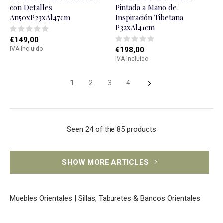
con Detalles
Pintada a Mano de
An50xP23xAl47cm
Inspiración Tibetana
P32xAl41cm
€149,00
IVA incluido
€198,00
IVA incluido
1
2
3
4
Seen 24 of the 85 products
SHOW MORE ARTICLES
Muebles Orientales | Sillas, Taburetes & Bancos Orientales