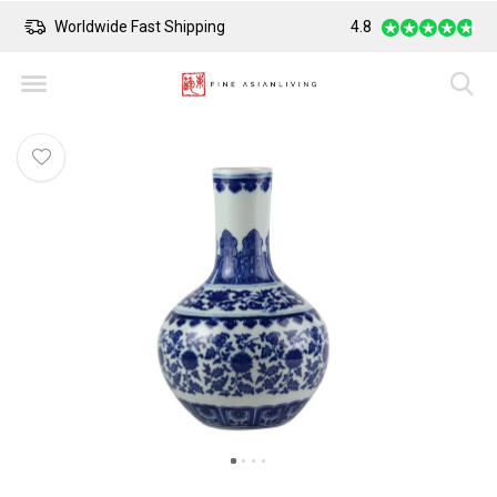
Worldwide Fast Shipping
4.8
Safe Payment