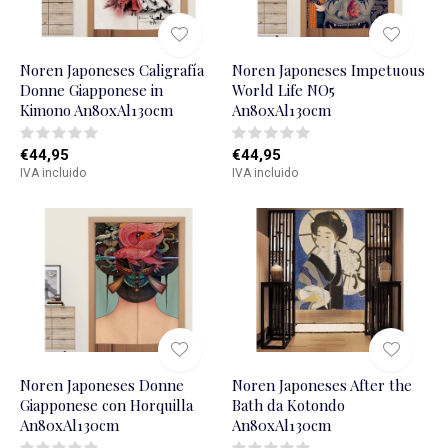
Noren Japoneses Caligrafía
Noren Japoneses Impetuous
Donne Giapponese in
World Life NO5
Kimono An80xAl130cm
An80xAl130cm
€44,95
€44,95
IVA incluido
IVA incluido
Noren Japoneses Donne
Noren Japoneses After the
Giapponese con Horquilla
Bath da Kotondo
An80xAl130cm
An80xAl130cm