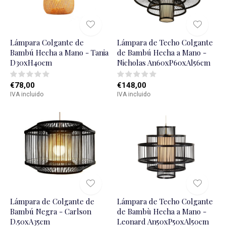
Lámpara Colgante de
Lámpara de Techo Colgante
Bambú Hecha a Mano - Tania
de Bambú Hecha a Mano -
D30xH40cm
Nicholas An60xP60xAl56cm
€78,00
€148,00
IVA incluido
IVA incluido
Lámpara de Colgante de
Lámpara de Techo Colgante
Bambú Negra - Carlson
de Bambù Hecha a Mano -
D.50xA35cm
Leonard An50xP50xAl50cm