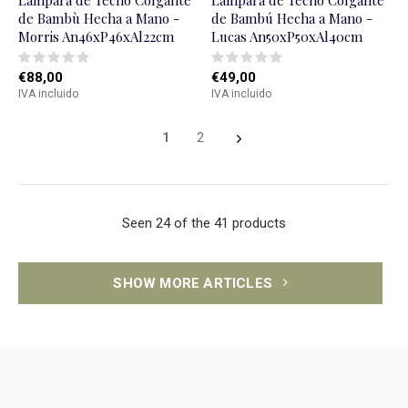
Lámpara de Techo Colgante
Lámpara de Techo Colgante
de Bambù Hecha a Mano -
de Bambú Hecha a Mano -
Morris An46xP46xAl22cm
Lucas An50xP50xAl40cm
€88,00
€49,00
IVA incluido
IVA incluido
1
2
Seen 24 of the 41 products
SHOW MORE ARTICLES