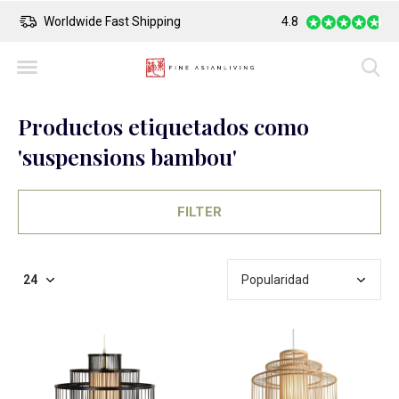
Safe Payment
Largest Collection o
4.8
Productos etiquetados como
'suspensions bambou'
FILTER