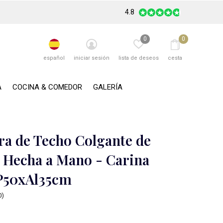
4.8
0
0
español
iniciar sesión
lista de deseos
cesta
A
COCINA & COMEDOR
GALERÍA
a de Techo Colgante de
Hecha a Mano - Carina
P50xAl35cm
0)