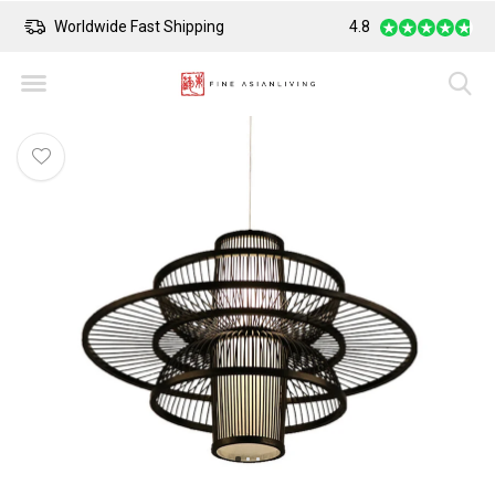
Worldwide Fast Shipping
4.8
Safe Payment