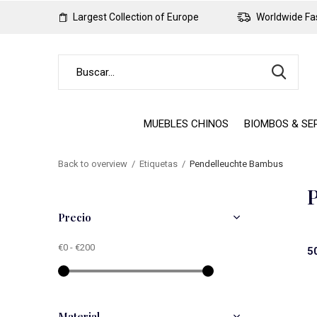
Largest Collection of Europe
Worldwide Fas
MUEBLES CHINOS
BIOMBOS & SE
Back to overview
Etiquetas
Pendelleuchte Bambus
P
Precio
€0
-
€200
5
Material