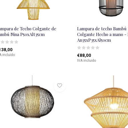
ámpara de Techo Colgante de
Lampara de techo Bambú
ambú Nina P50xAlt35cm
Colgante Hecho a mano -
An35xP35xAl50cm
138,00
A incluido
€88,00
IVA incluido