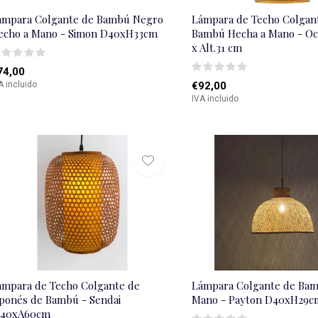
ámpara Colgante de Bambú Negro
Lámpara de Techo Colgan
echo a Mano - Simon D40xH33cm
Bambú Hecha a Mano - Oc
x Alt.31 cm
74,00
A incluido
€92,00
IVA incluido
ámpara de Techo Colgante de
Lámpara Colgante de Bam
aponés de Bambú - Sendai
Mano - Payton D40xH29c
.40xA60cm