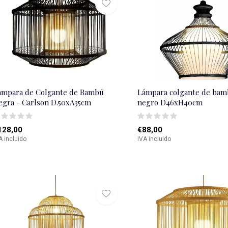
ámpara de Colgante de Bambú
Lámpara colgante de bam
egra - Carlson D.50xA35cm
negro D46xH40cm
128,00
€88,00
A incluido
IVA incluido