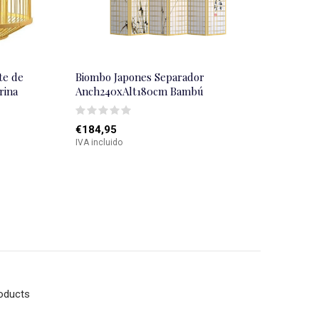
te de
Biombo Japones Separador
rina
Anch240xAlt180cm Bambú
€184,95
IVA incluido
roducts