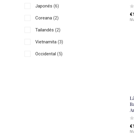
Japonés
(6)
61-70 cm
(1)
€
Coreana
(2)
IV
Tailandés
(2)
Vietnamita
(3)
Occidental
(5)
Asiático
(32)
L
B
A
€
IV