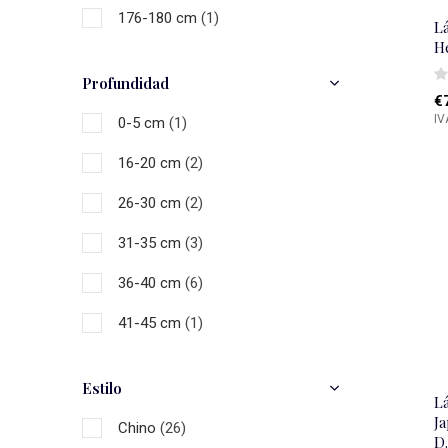
176-180 cm
(1)
L
H
Profundidad
€
IV
0-5 cm
(1)
16-20 cm
(2)
26-30 cm
(2)
31-35 cm
(3)
36-40 cm
(6)
41-45 cm
(1)
46-50 cm
(19)
Estilo
L
51-55 cm
(3)
J
Chino
(26)
D
56-60 cm
(6)