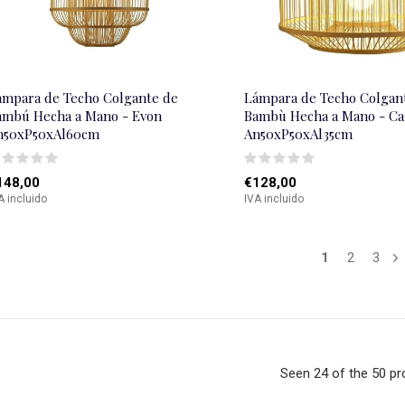
ámpara de Techo Colgante de
Lámpara de Techo Colgan
ambú Hecha a Mano - Evon
Bambù Hecha a Mano - Ca
n50xP50xAl60cm
An50xP50xAl35cm
148,00
€128,00
A incluido
IVA incluido
1
2
3
Seen 24 of the 50 p