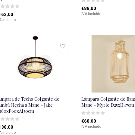
€88,00
162,00
IVA incluido
A incluido
ámpara de Techo Colgante de
Lámpara Colgante de Bam
ambú Hecha a Mano - Jake
Mano - Myrle D25xH47cm
n60xP60xAl30cm
€68,00
138,00
IVA incluido
A incluido