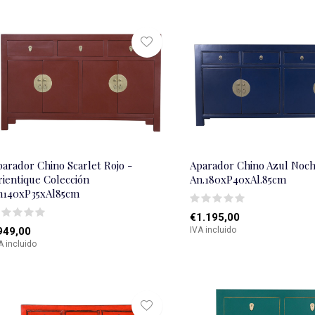
arador Chino Scarlet Rojo -
Aparador Chino Azul Noc
rientique Colección
An.180xP40xAl.85cm
n140xP35xAl85cm
€1.195,00
949,00
IVA incluido
A incluido