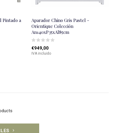
l Pintado a
Aparador Chino Gris Pastel -
Orientique Colección
An140xP35xAl85cm
€949,00
IVA incluido
roducts
CLES