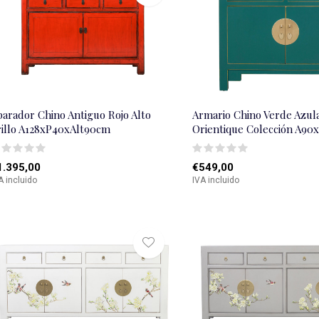
parador Chino Antiguo Rojo Alto
Armario Chino Verde Azul
rillo A128xP40xAlt90cm
Orientique Colección A9
1.395,00
€549,00
A incluido
IVA incluido