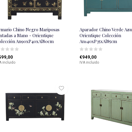
rmario Chino Negro Mariposas
Aparador Chino Verde Azu
ntadas a Mano - Orientique
Orientique Colección
olección An90xP40xAl80cm
An140xP35xAl85cm
599,00
€949,00
A incluido
IVA incluido