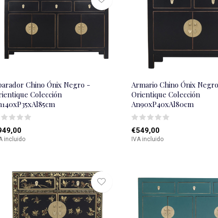
parador Chino Ónix Negro -
Armario Chino Ónix Negro
rientique Colección
Orientique Colección
n140xP35xAl85cm
An90xP40xAl80cm
949,00
€549,00
A incluido
IVA incluido