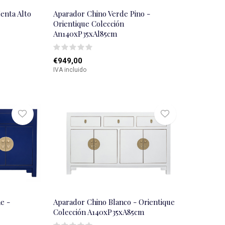
enta Alto
Aparador Chino Verde Pino -
Orientique Colección
An140xP35xAl85cm
€949,00
IVA incluido
e -
Aparador Chino Blanco - Orientique
Colección A140xP35xA85cm