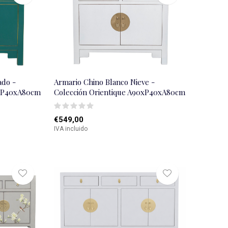
ado -
Armario Chino Blanco Nieve -
0xP40xA80cm
Colección Orientique A90xP40xA80cm
€549,00
IVA incluido