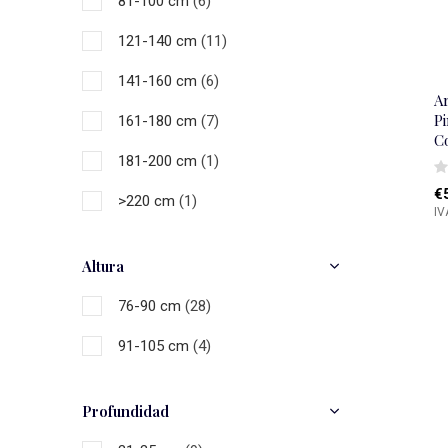
81-100 cm
(6)
Blanc
(7)
121-140 cm
(11)
Multicolor
(3)
141-160 cm
(6)
A
Pi
161-180 cm
(7)
C
181-200 cm
(1)
€
>220 cm
(1)
IV
Altura
76-90 cm
(28)
91-105 cm
(4)
Profundidad