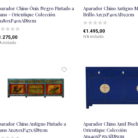
parador Chino Ónix Negro Pintado a
Aparador Chino Antiguo M
ano - Orientique Colección
Brillo A153xP40xAlt92cm
n180xP40xAl85cm
€1.495,00
1.275,00
IVA incluido
A incluido
parador Chino Antiguo Pintado a
Aparador Chino Azul Noch
ano An250xP47xAl85cm
Orientique Colección
An140xP35xAlt85cm