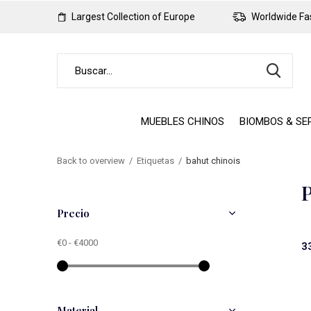
Largest Collection of Europe
Worldwide Fas
MUEBLES CHINOS
BIOMBOS & SE
Back to overview
Etiquetas
bahut chinois
P
Precio
€0
-
€4000
3
Material