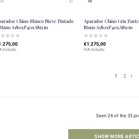
parador Chino Blanco Nieve Pintado
Aparador Chino Gris Paste
 Mano A180xP40xA85cm
Mano A180xP40xA85cm
1.275,00
€1.275,00
A incluido
IVA incluido
1
2
Seen 24 of the 33 p
SHOW MORE ARTI