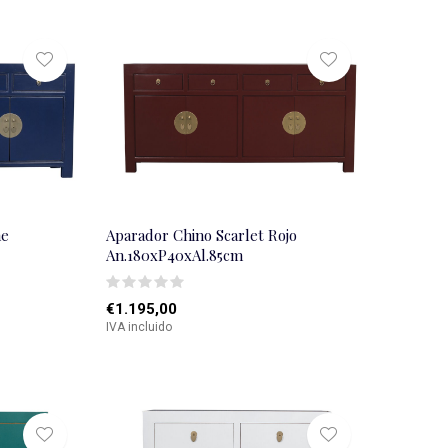
he
Aparador Chino Scarlet Rojo
An.180xP40xAl.85cm
€1.195,00
IVA incluido