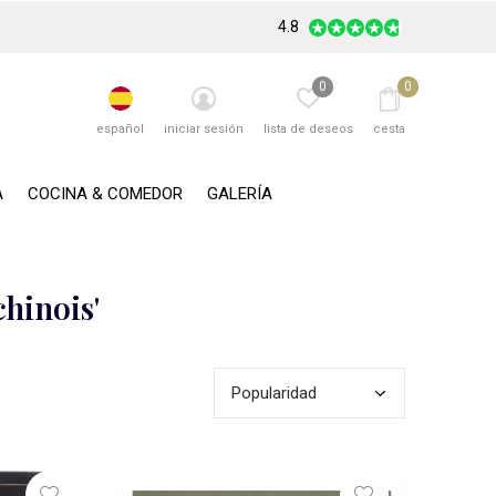
4.8
0
0
español
iniciar sesión
lista de deseos
cesta
A
COCINA & COMEDOR
GALERÍA
hinois'