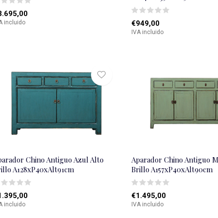
3.695,00
A incluido
€949,00
IVA incluido
parador Chino Antiguo Azul Alto
Aparador Chino Antiguo M
rillo A128xP40xAlt91cm
Brillo A157xP40xAlt90cm
1.395,00
€1.495,00
A incluido
IVA incluido