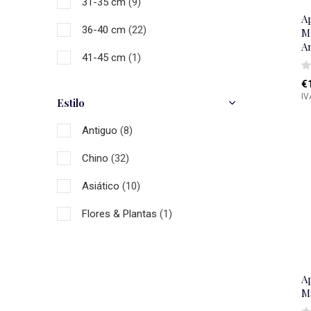
31-35 cm
(9)
A
36-40 cm
(22)
M
A
41-45 cm
(1)
€
IV
Estilo
Antiguo
(8)
Chino
(32)
Asiático
(10)
Flores & Plantas
(1)
A
M