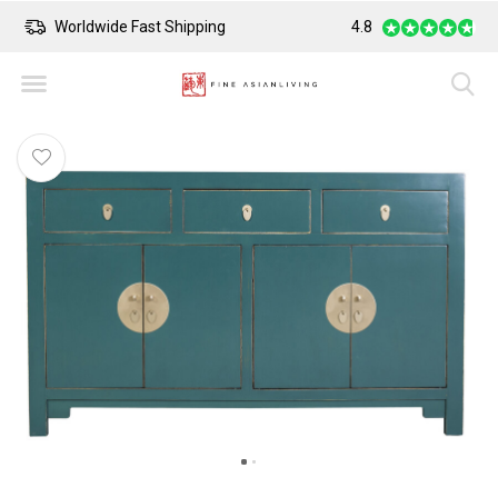
Worldwide Fast Shipping
4.8
Safe Payment