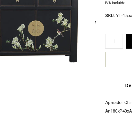
IVA incluido
SKU:
YL-15pa
De
Aparador Chin
An180xP40xA