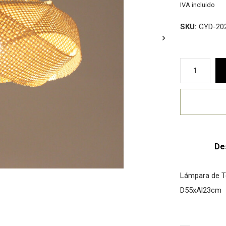
IVA incluido
SKU:
GYD-20
De
Lámpara de T
D55xAl23cm