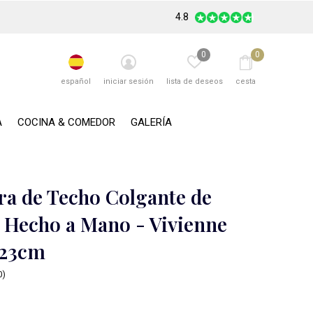
4.8
0
0
español
iniciar sesión
lista de deseos
cesta
A
COCINA & COMEDOR
GALERÍA
a de Techo Colgante de
Hecho a Mano - Vivienne
l23cm
0)