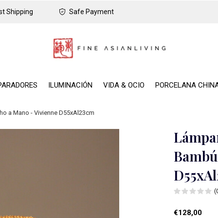
t Shipping
Safe Payment
PARADORES
ILUMINACIÓN
VIDA & OCIO
PORCELANA CHIN
ho a Mano - Vivienne D55xAl23cm
Lámpar
Bambú 
D55xA
(
€128,00