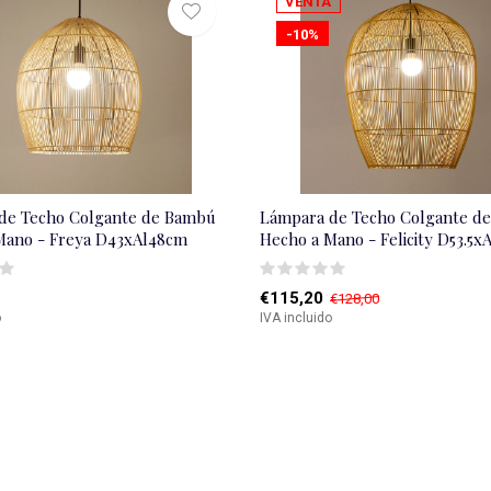
VENTA
-10%
de Techo Colgante de Bambú
Lámpara de Techo Colgante d
Mano - Freya D43xAl48cm
Hecho a Mano - Felicity D53.5x
€115,20
€128,00
o
IVA incluido