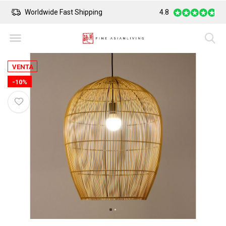
Worldwide Fast Shipping
4.8
Safe Payment
VENTA
-10%