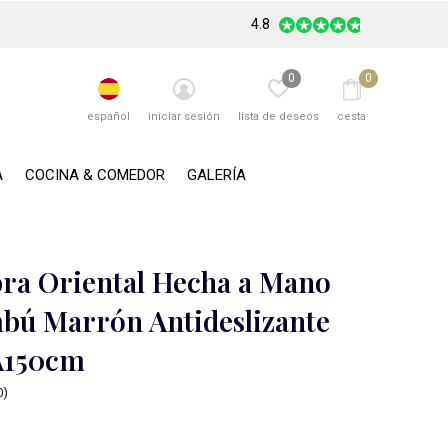
4.8
0
0
español
iniciar sesión
lista de deseos
cesta
A
COCINA & COMEDOR
GALERÍA
ra Oriental Hecha a Mano
bú Marrón Antideslizante
A150cm
0)