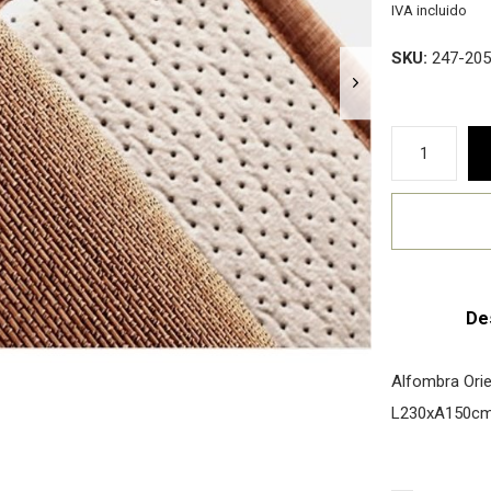
IVA incluido
SKU:
247-205
De
Alfombra Ori
L230xA150c