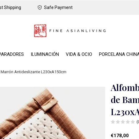
t Shipping
Safe Payment
PARADORES
ILUMINACIÓN
VIDA & OCIO
PORCELANA CHIN
 Marrón Antideslizante L230xA150cm
Alfomb
de Bam
L230x
(
€178,00