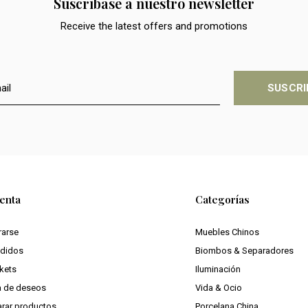
Suscríbase a nuestro newsletter
Receive the latest offers and promotions
SUSCRI
enta
Categorías
rarse
Muebles Chinos
edidos
Biombos & Separadores
ckets
Iluminación
ta de deseos
Vida & Ocio
rar productos
Porcelana China