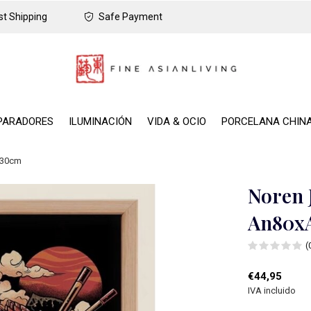
t Shipping
Safe Payment
PARADORES
ILUMINACIÓN
VIDA & OCIO
PORCELANA CHIN
130cm
Noren 
An80x
(
€44,95
IVA incluido