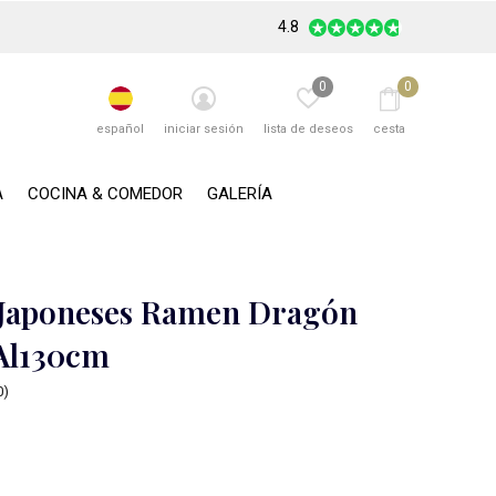
4.8
0
0
español
iniciar sesión
lista de deseos
cesta
A
COCINA & COMEDOR
GALERÍA
Japoneses Ramen Dragón
Al130cm
0)