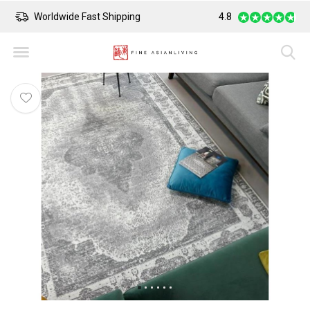
Worldwide Fast Shipping
4.8
Safe Payment