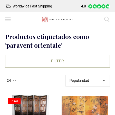
Safe Payment
Largest Collection o
4.8
Productos etiquetados como
'paravent orientale'
FILTER
-14%