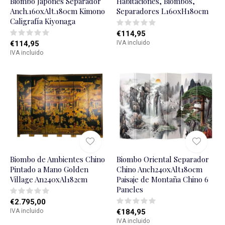
Biombo Japones Separador
Habitaciones, Biombos,
Anch.160xAlt.180cm Kimono
Separadores L160xH180cm
Caligrafía Kiyonaga
€114,95
€114,95
IVA incluido
IVA incluido
Biombo de Ambientes Chino
Biombo Oriental Separador
Pintado a Mano Golden
Chino Anch240xAlt180cm
Village An240xAl182cm
Paisaje de Montaña Chino 6
Paneles
€2.795,00
IVA incluido
€184,95
IVA incluido