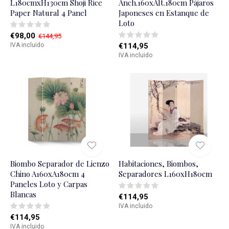
L180cmxH130cm Shoji Rice
Anch.160xAlt.180cm Pájaros
Paper Natural 4 Panel
Japoneses en Estanque de
Loto
€98,00
€144,95
IVA incluido
€114,95
IVA incluido
Biombo Separador de Lienzo
Habitaciones, Biombos,
Chino A160xA180cm 4
Separadores L160xH180cm
Paneles Loto y Carpas
Blancas
€114,95
IVA incluido
€114,95
IVA incluido