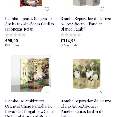
Biombo Japones Separador
Biombo Separador de Lienzo
Anch.120xAlt.180cm Grullas
A160xA180cm 4 Paneles
Japonesas Rojas
Blanco Bambú
€98,00
€114,95
IVA incluido
IVA incluido
Biombo De Ambientes
Biombo Separador de Lienzo
Oriental Chino Pantalla De
Chino A160xA180cm 4
Privacidad Plegable 4 Grúas
Paneles Grúas Jardí­n de
De Panel An160xAl180cm
Lotos