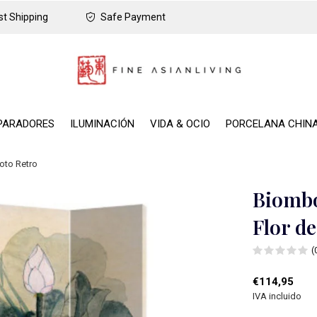
t Shipping
Safe Payment
PARADORES
ILUMINACIÓN
VIDA & OCIO
PORCELANA CHIN
oto Retro
Biombo
Flor d
(
€114,95
IVA incluido