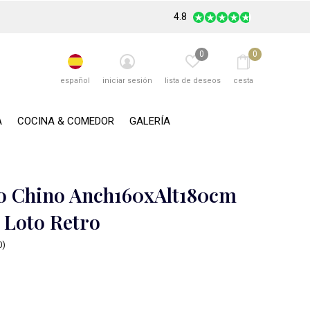
4.8
0
0
español
iniciar sesión
lista de deseos
cesta
A
COCINA & COMEDOR
GALERÍA
 Chino Anch160xAlt180cm
e Loto Retro
0)