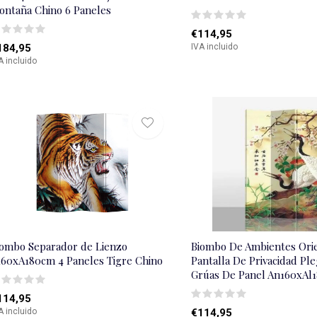
ontaña Chino 6 Paneles
€114,95
184,95
IVA incluido
A incluido
iombo Separador de Lienzo
Biombo De Ambientes Orie
160xA180cm 4 Paneles Tigre Chino
Pantalla De Privacidad Pl
Grúas De Panel An160xAl
114,95
A incluido
€114,95