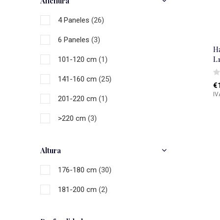
Anchura
Marrón
(2)
4 Paneles
(26)
Negro
(3)
6 Paneles
(3)
Gris
(4)
H
L
101-120 cm
(1)
Blanc
(10)
141-160 cm
(25)
€
Multicolor
(18)
IV
201-220 cm
(1)
>220 cm
(3)
Altura
176-180 cm
(30)
181-200 cm
(2)