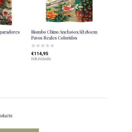
eparadores
Biombo Chino Anch160xAlt180cm
Pavos Reales Coloridos
€114,95
IVA incluido
roducts