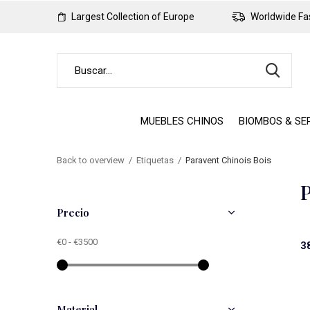
Largest Collection of Europe
Worldwide Fas
MUEBLES CHINOS
BIOMBOS & SE
Back to overview
Etiquetas
Paravent Chinois Bois
P
Precio
€0
-
€3500
3
Material