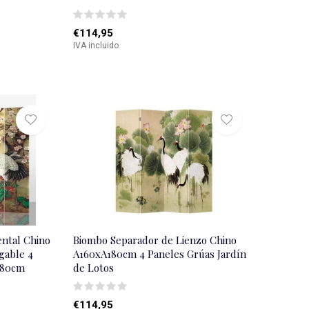
€114,95
IVA incluido
ntal Chino
Biombo Separador de Lienzo Chino
egable 4
A160xA180cm 4 Paneles Grúas Jardí­n
180cm
de Lotos
€114,95