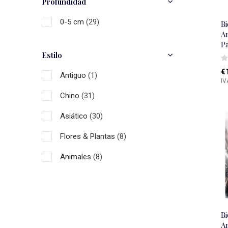
Profundidad
0-5 cm
(29)
B
A
P
Estilo
€
Antiguo
(1)
IV
Chino
(31)
Asiático
(30)
Flores & Plantas
(8)
Animales
(8)
B
A