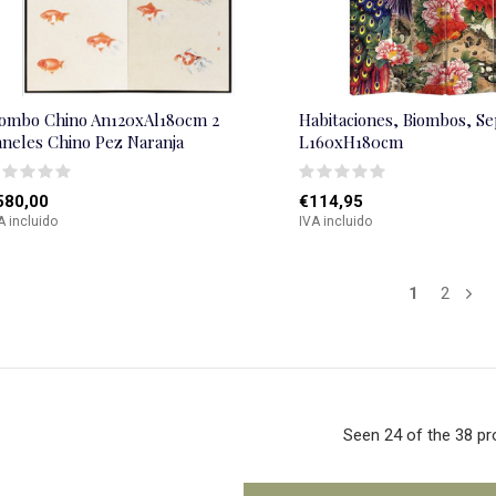
iombo Chino An120xAl180cm 2
Habitaciones, Biombos, S
aneles Chino Pez Naranja
L160xH180cm
580,00
€114,95
A incluido
IVA incluido
1
2
Seen 24 of the 38 p