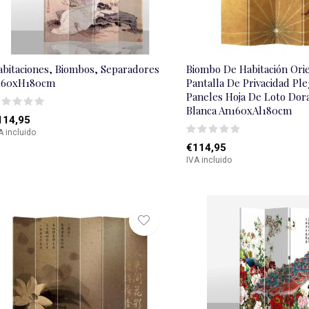
abitaciones, Biombos, Separadores
Biombo De Habitación Ori
160xH180cm
Pantalla De Privacidad Pl
Paneles Hoja De Loto Dor
Blanca An160xAl180cm
114,95
A incluido
€114,95
IVA incluido