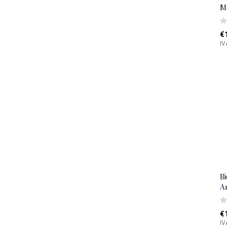
M
€
IV
B
A
€
IV