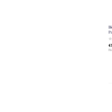
B
P
€
IV