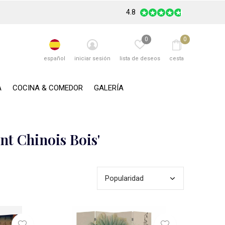
4.8
0
0
español
iniciar sesión
lista de deseos
cesta
A
COCINA & COMEDOR
GALERÍA
nt Chinois Bois'