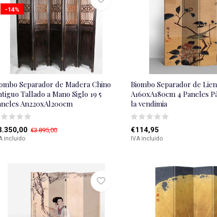
-14%
iombo Separador de Madera Chino
Biombo Separador de Lien
tiguo Tallado a Mano Siglo 19 5
A160xA180cm 4 Paneles Pá
aneles An220xAl200cm
la vendimia
3.350,00
€114,95
€3.895,00
A incluido
IVA incluido