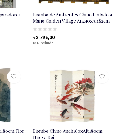
eparadores
Biombo de Ambientes Chino Pintado a
Mano Golden Village An240xAl182cm
€2.795,00
IVA incluido
t180cm Flor
Biombo Chino Anch160xAlt180cm
Nueve Koi