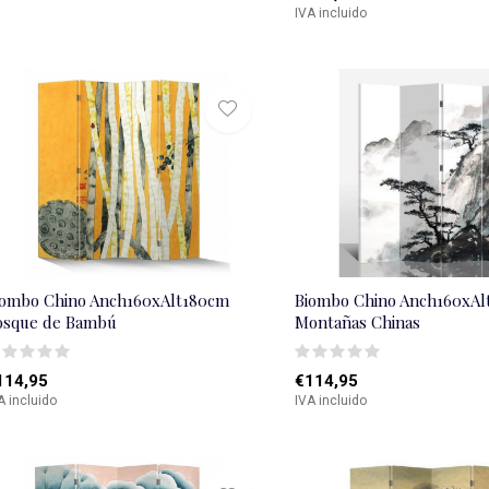
IVA incluido
iombo Chino Anch160xAlt180cm
Biombo Chino Anch160xAl
osque de Bambú
Montañas Chinas
114,95
€114,95
A incluido
IVA incluido