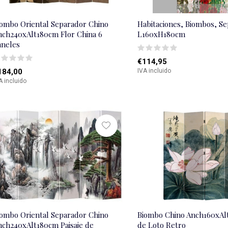
iombo Oriental Separador Chino
Habitaciones, Biombos, S
nch240xAlt180cm Flor China 6
L160xH180cm
aneles
€114,95
184,00
IVA incluido
A incluido
iombo Oriental Separador Chino
Biombo Chino Anch160xAl
nch240xAlt180cm Paisaje de
de Loto Retro