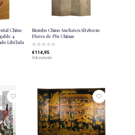
ental Chino
Biombo Chino Anch160xAlt180cm
egable 4
Flores de Plu Chinas
ado Libélula
€114,95
IVA incluido