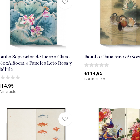
iombo Separador de Lienzo Chino
Biombo Chino A160xA180c
160xA180cm 4 Paneles Loto Rosa y
bélula
€114,95
IVA incluido
114,95
A incluido