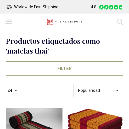
Safe Payment
Largest Collection o
4.8
Productos etiquetados como
'matelas thai'
FILTER