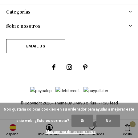
Categorías
Sobre nosotros
EMAIL US
© Copyright
2026
- Theme By
DMWS
x
Plus+
-
RSS feed
Nos gustaría colocar cookies en su ordenador para ayudar a mejorar este
sitio web. ¿Esto es correcto?
Sí
No
0
0
Más acerca de las cookies »
español
iniciar sesión
lista de deseos
cesta
Fine Asianliving
/
5
-
2
Opiniones @