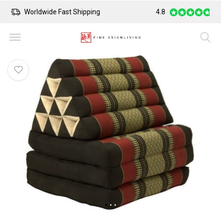
Worldwide Fast Shipping
4.8
Safe Payment