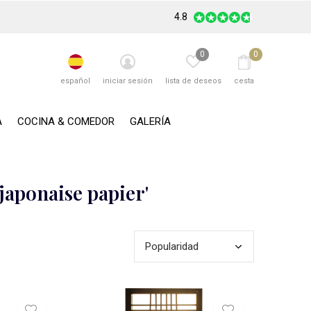
4.8
0
0
español
iniciar sesión
lista de deseos
cesta
A
COCINA & COMEDOR
GALERÍA
japonaise papier'