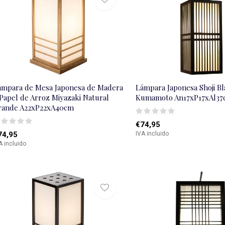
ámpara de Mesa Japonesa de Madera
Lámpara Japonesa Shoji Bl
Papel de Arroz Miyazaki Natural
Kumamoto An17xP17xAl37
rande A22xP22xA40cm
€74,95
74,95
IVA incluido
A incluido