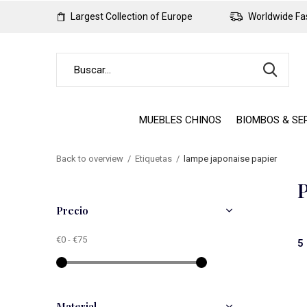
Largest Collection of Europe
Worldwide Fas
MUEBLES CHINOS
BIOMBOS & SE
Back to overview
Etiquetas
lampe japonaise papier
P
Precio
€0
-
€75
5
Material