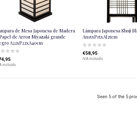
ámpara de Mesa Japonesa de Madera
Lámpara Japonesa Shoji B
 Papel de Arroz Miyazaki grande
An15xP15xAl25cm
egro A22xP22xA40cm
€58,95
74,95
IVA incluido
A incluido
Seen 5 of the 5 pro