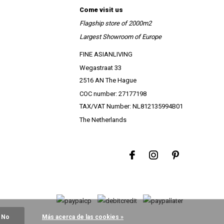
Come visit us
Flagship store of 2000m2
Largest Showroom of Europe
FINE ASIANLIVING
Wegastraat 33
2516 AN The Hague
COC number: 27177198
TAX/VAT Number: NL812135994B01
The Netherlands
No
Más acerca de las cookies »