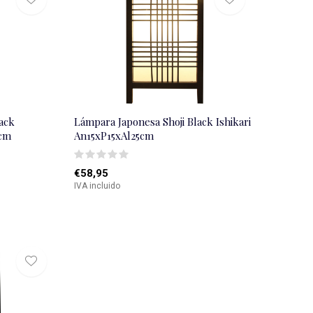
ack
Lámpara Japonesa Shoji Black Ishikari
cm
An15xP15xAl25cm
€58,95
IVA incluido