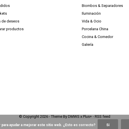
edidos
Biombos & Separadores
ckets
Iluminación
ta de deseos
Vida & Ocio
rar productos
Porcelana China
Cocina & Comedor
Galería
© Copyright
2026
- Theme By
DMWS
x
Plus+
-
RSS feed
 para ayudar a mejorar este sitio web. ¿Esto es correcto?
Sí