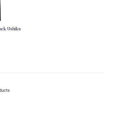
lack Ushiku
ducts