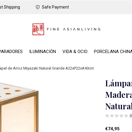
t Shipping
Safe Payment
PARADORES
ILUMINACIÓN
VIDA & OCIO
PORCELANA CHIN
pel de Arroz Miyazaki Natural Grande A22xP22xA40cm
Lámpar
Madera
Natura
(
€74,95