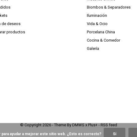
edidos
Biombos & Separadores
ckets
Iluminación
ta de deseos
Vida & Ocio
rar productos
Porcelana China
Cocina & Comedor
Galería
© Copyright
2026
- Theme By
DMWS
x
Plus+
-
RSS feed
 para ayudar a mejorar este sitio web. ¿Esto es correcto?
Sí