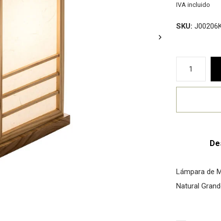
IVA incluido
SKU:
J00206K
De
Lámpara de M
Natural Gra