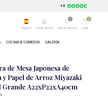
4.8
0
0
español
iniciar sesión
lista de deseos
cesta
A
COCINA & COMEDOR
GALERÍA
a de Mesa Japonesa de
 y Papel de Arroz Miyazaki
l Grande A22xP22xA40cm
0)