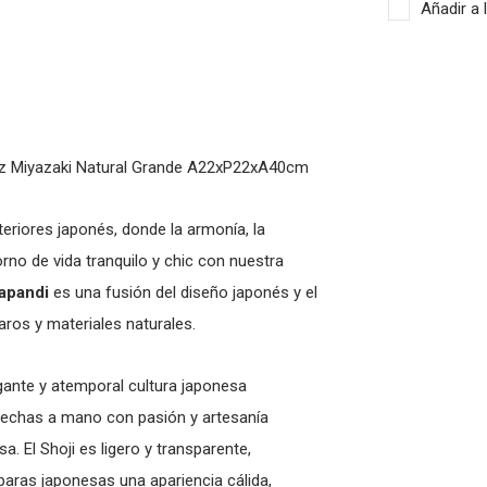
Añadir a 
z Miyazaki Natural Grande A22xP22xA40cm
teriores japonés, donde la armonía, la
orno de vida tranquilo y chic con nuestra
Japandi
es una fusión del diseño japonés y el
ros y materiales naturales.
egante y atemporal cultura japonesa
 hechas a mano con pasión y artesanía
. El Shoji es ligero y transparente,
paras japonesas una apariencia cálida,