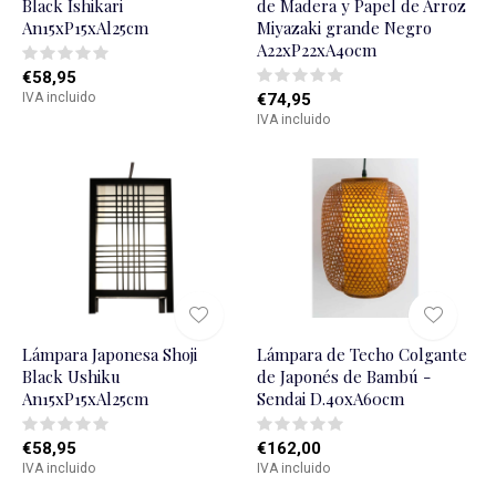
Black Ishikari
de Madera y Papel de Arroz
An15xP15xAl25cm
Miyazaki grande Negro
A22xP22xA40cm
€58,95
IVA incluido
€74,95
IVA incluido
Lámpara Japonesa Shoji
Lámpara de Techo Colgante
Black Ushiku
de Japonés de Bambú -
An15xP15xAl25cm
Sendai D.40xA60cm
€58,95
€162,00
IVA incluido
IVA incluido