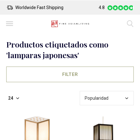
Worldwide Fast Shipping
4.8
Safe Payment
Productos etiquetados como
'lamparas japonesas'
FILTER