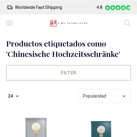
Worldwide Fast Shipping
4.8
Safe Payment
Productos etiquetados como
'Chinesische Hochzeitsschränke'
FILTER