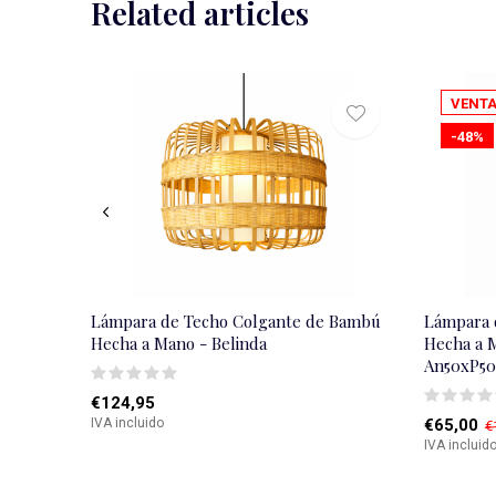
Related articles
VENT
-48%
Lámpara de Techo Colgante de Bambú
Lámpara 
Hecha a Mano - Belinda
Hecha a M
An50xP5
€124,95
IVA incluido
€65,00
€
IVA incluid