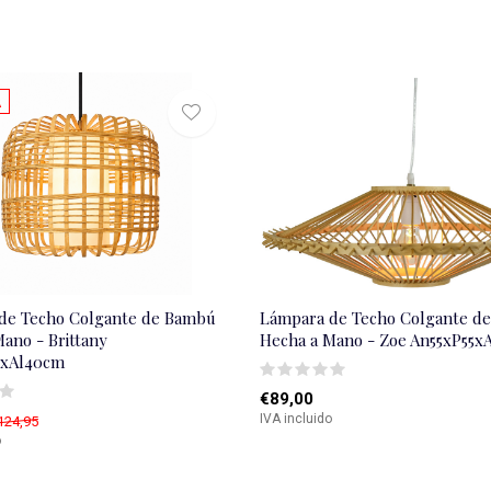
A
de Techo Colgante de Bambú
Lámpara de Techo Colgante d
ano - Brittany
Hecha a Mano - Zoe An55xP55x
0xAl40cm
€89,00
IVA incluido
124,95
o