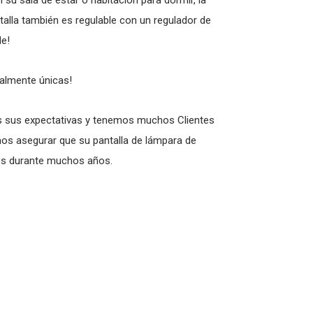
 su sala de estar o habitación para dormir, la
talla también es regulable con un regulador de
le!
talmente únicas!
 sus expectativas y tenemos muchos Clientes
mos asegurar que su pantalla de lámpara de
es durante muchos años.