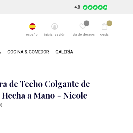
4.8
0
0
español
iniciar sesión
lista de deseos
cesta
A
COCINA & COMEDOR
GALERÍA
a de Techo Colgante de
Hecha a Mano - Nicole
0)