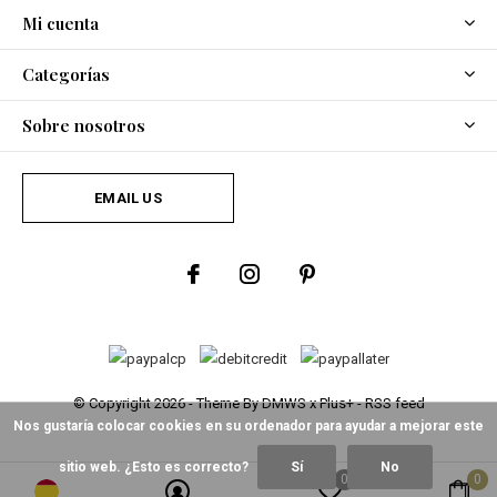
Mi cuenta
Categorías
Sobre nosotros
EMAIL US
© Copyright
2026
- Theme By
DMWS
x
Plus+
-
RSS feed
Nos gustaría colocar cookies en su ordenador para ayudar a mejorar este
sitio web. ¿Esto es correcto?
Sí
No
0
0