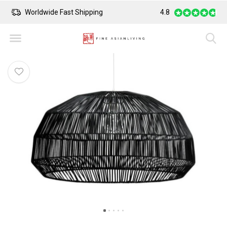
Worldwide Fast Shipping
4.8
Safe Payment