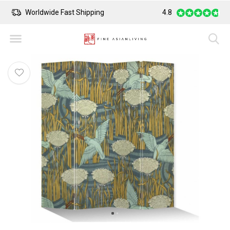
Worldwide Fast Shipping
4.8
Safe Payment