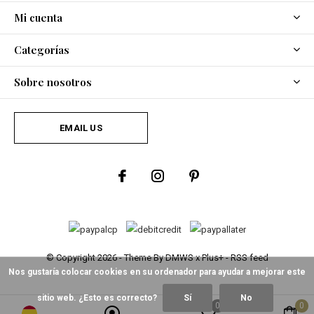
Mi cuenta
Categorías
Sobre nosotros
EMAIL US
© Copyright
2026
- Theme By
DMWS
x
Plus+
-
RSS feed
Nos gustaría colocar cookies en su ordenador para ayudar a mejorar este
sitio web. ¿Esto es correcto?
Sí
No
0
0