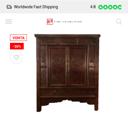
Worldwide Fast Shipping
4.8
Safe Payment
VENTA
-30%