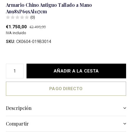
Armario Chino Antiguo Tallado a Mano
An98xP69xAl117cm
(0)
€1.750,00
€2.495,00
IVA incluido
SKU:
CK0604-019B3014
AÑADIR A LA CESTA
PAGO DIRECTO
Descripción
Compartir