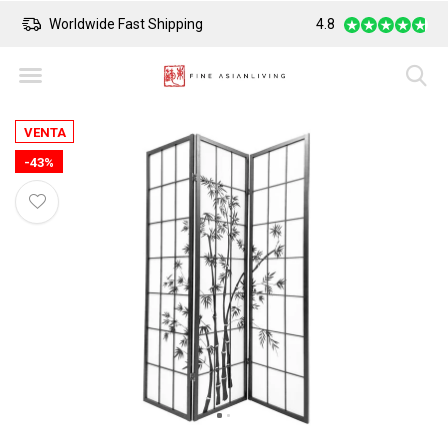
Worldwide Fast Shipping
4.8
Safe Payment
VENTA
-43%