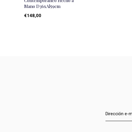
Contemporáneo Hecho a
Mano D36xAl59cm
€148,00