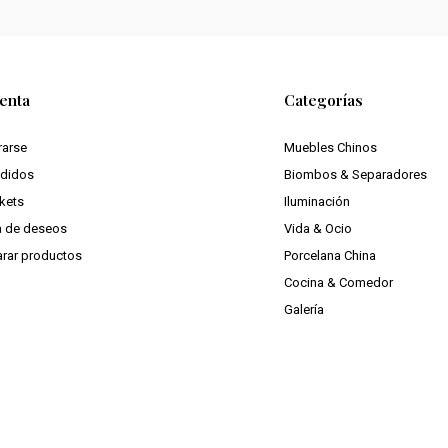
enta
Categorías
rarse
Muebles Chinos
edidos
Biombos & Separadores
ckets
Iluminación
ta de deseos
Vida & Ocio
rar productos
Porcelana China
Cocina & Comedor
Galería