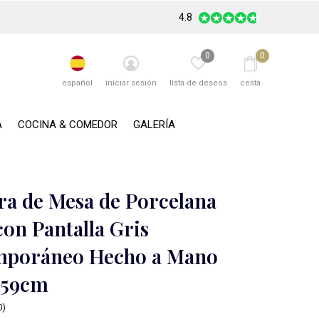
4.8
0
0
español
iniciar sesión
lista de deseos
cesta
A
COCINA & COMEDOR
GALERÍA
a de Mesa de Porcelana
con Pantalla Gris
mporáneo Hecho a Mano
l59cm
0)