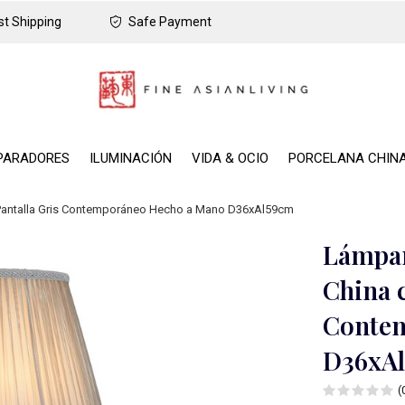
t Shipping
Safe Payment
PARADORES
ILUMINACIÓN
VIDA & OCIO
PORCELANA CHIN
Pantalla Gris Contemporáneo Hecho a Mano D36xAl59cm
Lámpar
China 
Conte
D36xA
(