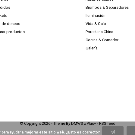
edidos
Biombos & Separadores
ckets
Iluminación
ta de deseos
Vida & Ocio
rar productos
Porcelana China
Cocina & Comedor
Galería
© Copyright
2026
- Theme By
DMWS
x
Plus+
-
RSS feed
 para ayudar a mejorar este sitio web. ¿Esto es correcto?
Sí