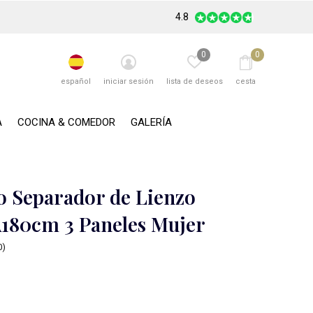
4.8
0
0
español
iniciar sesión
lista de deseos
cesta
A
COCINA & COMEDOR
GALERÍA
 Separador de Lienzo
180cm 3 Paneles Mujer
0)