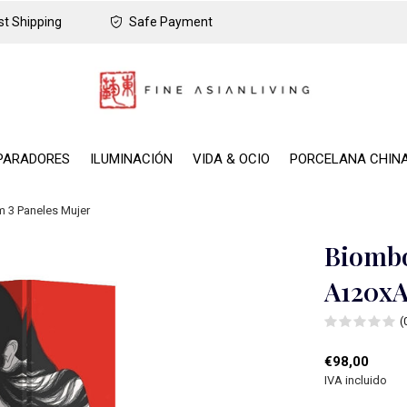
t Shipping
Safe Payment
PARADORES
ILUMINACIÓN
VIDA & OCIO
PORCELANA CHIN
 3 Paneles Mujer
Biombo
A120xA
(
€98,00
IVA incluido