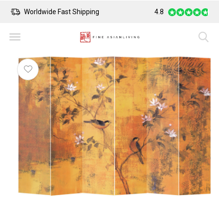
Worldwide Fast Shipping
4.8
Safe Payment