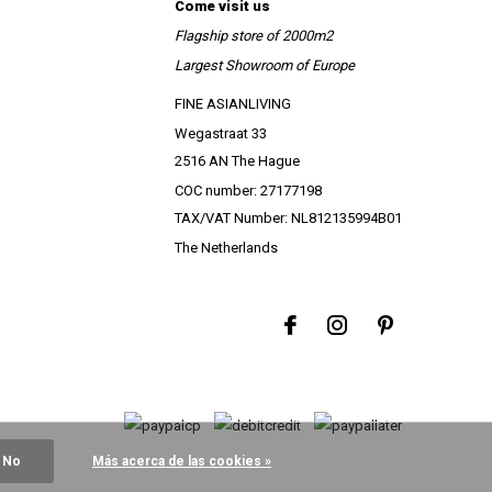
Come visit us
Flagship store of 2000m2
Largest Showroom of Europe
FINE ASIANLIVING
Wegastraat 33
2516 AN The Hague
COC number: 27177198
TAX/VAT Number: NL812135994B01
The Netherlands
No
Más acerca de las cookies »