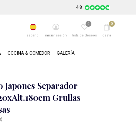
4.8
0
0
español
iniciar sesión
lista de deseos
cesta
A
COCINA & COMEDOR
GALERÍA
 Japones Separador
20xAlt.180cm Grullas
sas
0)