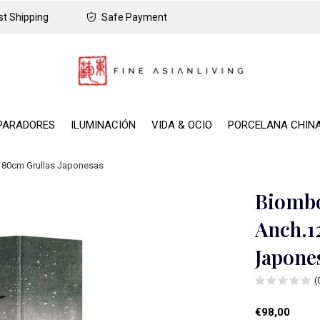
t Shipping
Safe Payment
PARADORES
ILUMINACIÓN
VIDA & OCIO
PORCELANA CHIN
180cm Grullas Japonesas
Biombo
Anch.1
Japone
(
€98,00