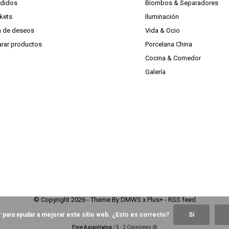
edidos
Biombos & Separadores
ckets
Iluminación
ta de deseos
Vida & Ocio
rar productos
Porcelana China
Cocina & Comedor
Galería
© Copyright
2026
- Theme By
DMWS
x
Plus+
-
RSS feed
 para ayudar a mejorar este sitio web. ¿Esto es correcto?
Sí
Fine Asianliving
/
5
-
2
Opiniones @