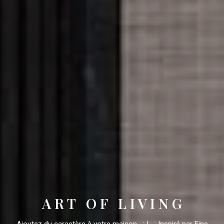
A R T O F L I V I N G