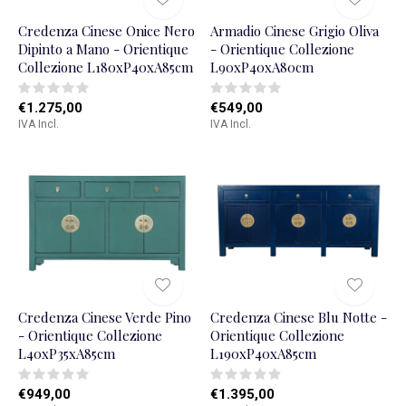
Credenza Cinese Onice Nero
Armadio Cinese Grigio Oliva
Dipinto a Mano - Orientique
- Orientique Collezione
Collezione L180xP40xA85cm
L90xP40xA80cm
€1.275,00
€549,00
IVA Incl.
IVA Incl.
Credenza Cinese Verde Pino
Credenza Cinese Blu Notte -
- Orientique Collezione
Orientique Collezione
L40xP35xA85cm
L190xP40xA85cm
€949,00
€1.395,00