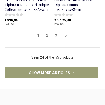
Credenza Cinese Turchese
Credenza Cinese Antica
Dipinto a Mano - Orientique
Dipinta a Mano
Collezione L40xP35xA85cm
L250xP47xA85cm
€895,00
€3.695,00
IVA Incl.
IVA Incl.
1
2
3
Seen 24 of the 55 products
SHOW MORE ARTICLES