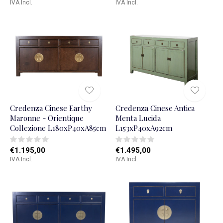
IVA Incl.
IVA Incl.
Credenza Cinese Earthy
Credenza Cinese Antica
Maronne - Orientique
Menta Lucida
Collezione L180xP40xA85cm
L153xP40xA92cm
€1.195,00
€1.495,00
IVA Incl.
IVA Incl.