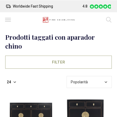
Safe Payment
Largest Collection o
4.8
Prodotti taggati con aparador
chino
FILTER