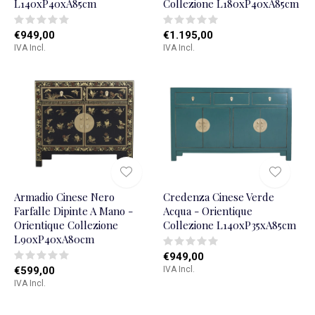
L140xP40xA85cm
Collezione L180xP40xA85cm
€949,00
€1.195,00
IVA Incl.
IVA Incl.
Armadio Cinese Nero
Credenza Cinese Verde
Farfalle Dipinte A Mano -
Acqua - Orientique
Orientique Collezione
Collezione L140xP35xA85cm
L90xP40xA80cm
€949,00
€599,00
IVA Incl.
IVA Incl.