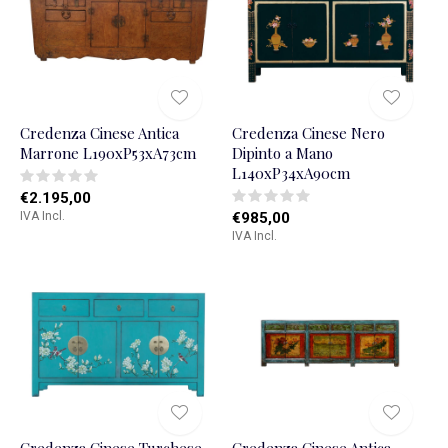
Credenza Cinese Antica
Credenza Cinese Nero
Marrone L190xP53xA73cm
Dipinto a Mano
L140xP34xA90cm
€2.195,00
IVA Incl.
€985,00
IVA Incl.