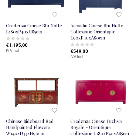
Credenza Cinese Blu Notte
Armadio Cinese Blu Notte -
L180xP40xH85cm
Collezione Orientique
L90xP40xA80cm
€1.195,00
IVA Incl.
€549,00
IVA Incl.
Chinese Sideboard Red
Credenza Cinese Fuchsia
Handpainted Flowers
Royale - Orientique
W140xD33xH90cm
Collezione L180xP40xA85cm