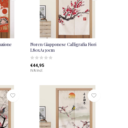
azione
Noren Giapponese Calligrafia Fiori
L80xA130cm
€44,95
IVA Incl.