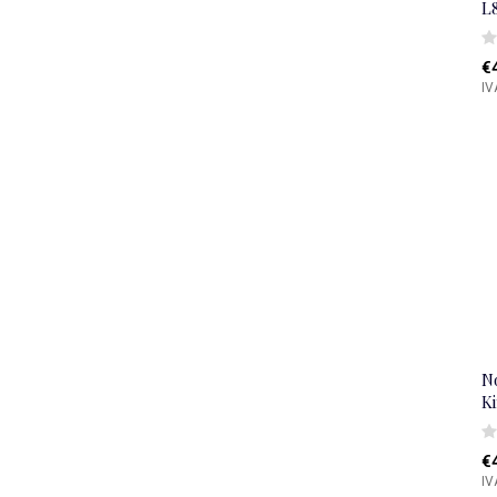
L
€
IV
N
K
€
IV