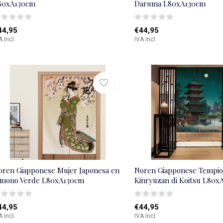
80xA130cm
Daruma L80xA130cm
44,95
€44,95
A Incl.
IVA Incl.
oren Giapponese Mujer Japonesa en
Noren Giapponese Tempio 
imono Verde L80xA130cm
Kinryūzan di Koitsu L80x
44,95
€44,95
A Incl.
IVA Incl.