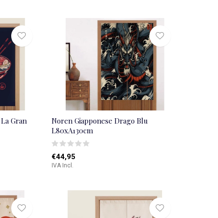
 La Gran
Noren Giapponese Drago Blu
L80xA130cm
€44,95
IVA Incl.