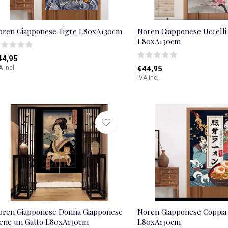
oren Giapponese Tigre L80xA130cm
Noren Giapponese Uccelli
L80xA130cm
44,95
A Incl.
€44,95
IVA Incl.
oren Giapponese Donna Giapponese
Noren Giapponese Coppia
iene un Gatto L80xA130cm
L80xA130cm