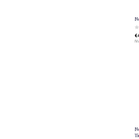
N
€
IV
N
T