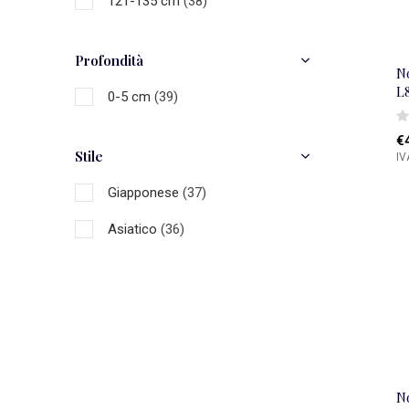
121-135 cm
(38)
Bianca
(4)
Profondità
Multicolore
(37)
N
L
0-5 cm
(39)
€
Stile
IV
Giapponese
(37)
Asiatico
(36)
N