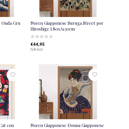
e Onda Gru
Noren Giapponese Suruga Street por
Hiroshige L80xA130cm
€44,95
IVA Incl.
Cat con
Noren Giapponese Donna Giapponese