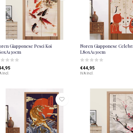
oren Giapponese Pesci Koi
Noren Giapponese Celebr
80xA130cm
L80xA130cm
44,95
€44,95
A Incl.
IVA Incl.