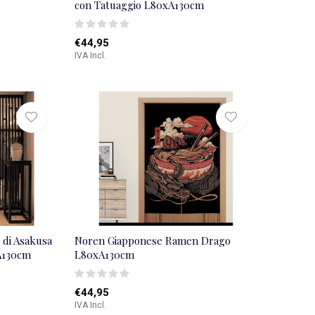
con Tatuaggio L80xA130cm
€44,95
IVA Incl.
di Asakusa
Noren Giapponese Ramen Drago
A130cm
L80xA130cm
€44,95
IVA Incl.