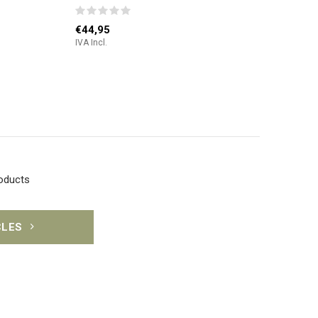
€44,95
IVA Incl.
roducts
CLES