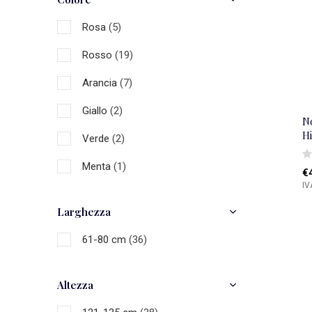
Rosa
(5)
Rosso
(19)
Arancia
(7)
Giallo
(2)
N
H
Verde
(2)
Menta
(1)
€
IV
Blu
(20)
Larghezza
Oro
(1)
61-80 cm
(36)
Marrone
(1)
Nero
(12)
Altezza
Grigio
(3)