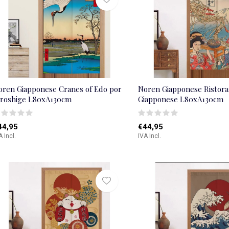
oren Giapponese Cranes of Edo por
Noren Giapponese Ristora
iroshige L80xA130cm
Giapponese L80xA130cm
44,95
€44,95
A Incl.
IVA Incl.