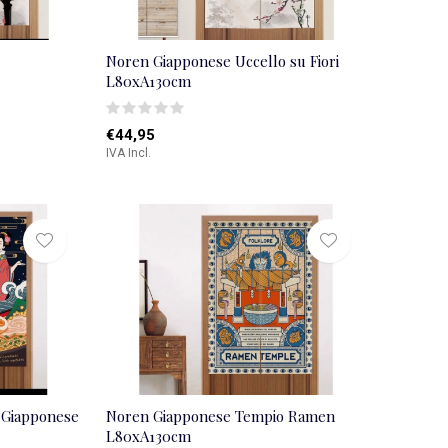
Noren Giapponese Uccello su Fiori
L80xA130cm
€44,95
IVA Incl.
 Giapponese
Noren Giapponese Tempio Ramen
L80xA130cm