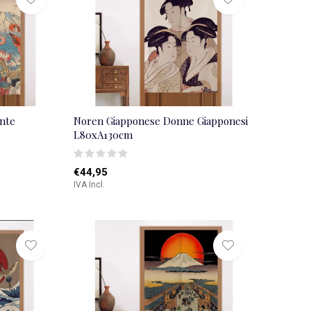
nte
Noren Giapponese Donne Giapponesi
L80xA130cm
€44,95
IVA Incl.