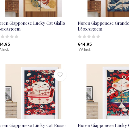
oren Giapponese Lucky Cat Giallo
Noren Giapponese Grand
80xA130cm
L80xA130cm
44,95
€44,95
A Incl.
IVA Incl.
oren Giapponese Lucky Cat Rosso
Noren Giapponese Lucky 