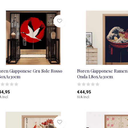
oren Giapponese Gru Sole Rosso
Noren Giapponese Ramen
80xA130cm
Onda L80xA130cm
44,95
€44,95
A Incl.
IVA Incl.