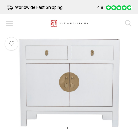
Worldwide Fast Shipping
4.8
Safe Payment