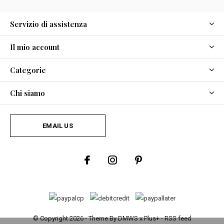
Servizio di assistenza
Il mio account
Categorie
Chi siamo
EMAIL US
© Copyright
2026
- Theme By
DMWS
x
Plus+
-
RSS feed