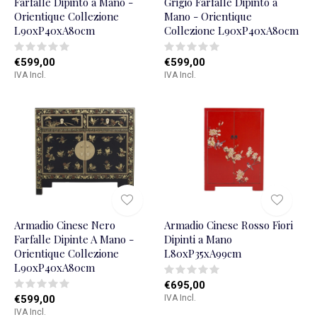
Farfalle Dipinto a Mano -
Grigio Farfalle Dipinto a
Orientique Collezione
Mano - Orientique
L90xP40xA80cm
Collezione L90xP40xA80cm
€599,00
€599,00
IVA Incl.
IVA Incl.
Armadio Cinese Nero
Armadio Cinese Rosso Fiori
Farfalle Dipinte A Mano -
Dipinti a Mano
Orientique Collezione
L80xP35xA99cm
L90xP40xA80cm
€695,00
€599,00
IVA Incl.
IVA Incl.