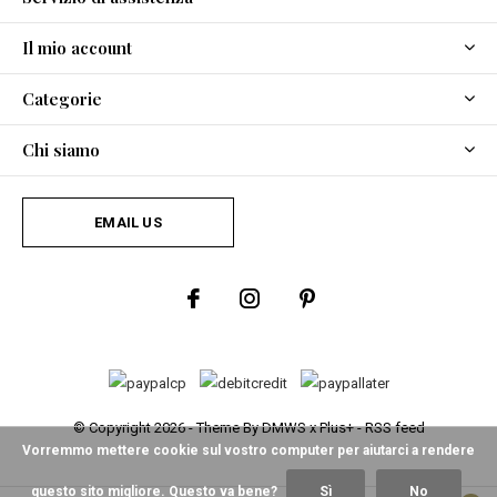
Il mio account
Categorie
Chi siamo
EMAIL US
© Copyright
2026
- Theme By
DMWS
x
Plus+
-
RSS feed
Vorremmo mettere cookie sul vostro computer per aiutarci a rendere
questo sito migliore. Questo va bene?
Sì
No