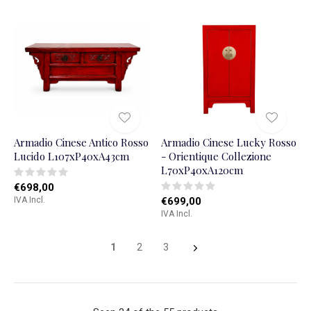
Armadio Cinese Antico Rosso
Armadio Cinese Lucky Rosso
Lucido L107xP40xA43cm
- Orientique Collezione
L70xP40xA120cm
€698,00
IVA Incl.
€699,00
IVA Incl.
1
2
3