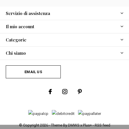
Servizio di assistenza
Il mio account
Categorie
Chi siamo
EMAIL US
© Copyright
2026
- Theme By
DMWS
x
Plus+
-
RSS feed