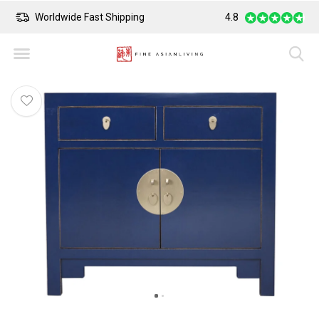
Worldwide Fast Shipping
Safe Payment
4.8