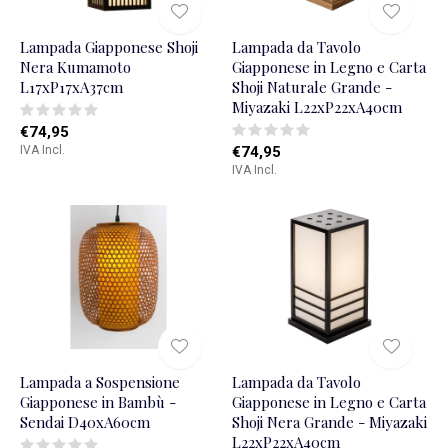
Lampada Giapponese Shoji
Lampada da Tavolo
Nera Kumamoto
Giapponese in Legno e Carta
L17xP17xA37cm
Shoji Naturale Grande -
Miyazaki L22xP22xA40cm
€74,95
IVA Incl.
€74,95
IVA Incl.
Lampada a Sospensione
Lampada da Tavolo
Giapponese in Bambù -
Giapponese in Legno e Carta
Sendai D40xA60cm
Shoji Nera Grande - Miyazaki
L22xP22xA40cm