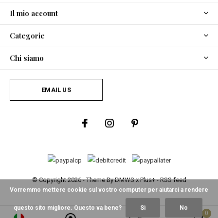
Il mio account
Categorie
Chi siamo
EMAIL US
© Copyright
2026
- Theme By
DMWS
x
Plus+
-
RSS feed
Vorremmo mettere cookie sul vostro computer per aiutarci a rendere
questo sito migliore. Questo va bene?
Sì
No
0
0