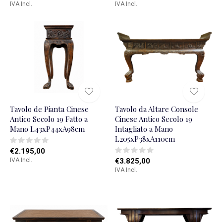
IVA Incl.
IVA Incl.
Tavolo de Pianta Cinese
Tavolo da Altare Console
Antico Secolo 19 Fatto a
Cinese Antico Secolo 19
Mano L43xP44xA98cm
Intagliato a Mano
L205xP38xA110cm
€2.195,00
IVA Incl.
€3.825,00
IVA Incl.