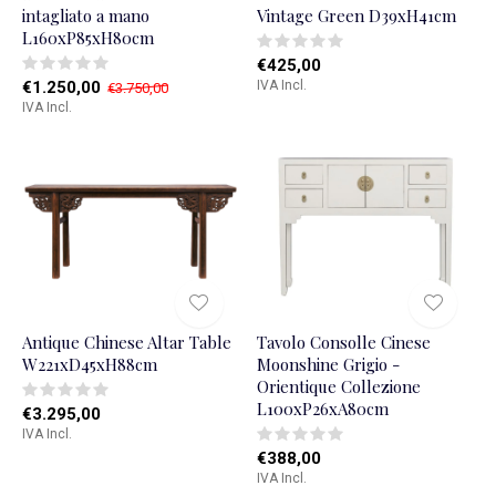
intagliato a mano
Vintage Green D39xH41cm
L160xP85xH80cm
€425,00
€1.250,00
IVA Incl.
€3.750,00
IVA Incl.
Antique Chinese Altar Table
Tavolo Consolle Cinese
W221xD45xH88cm
Moonshine Grigio -
Orientique Collezione
L100xP26xA80cm
€3.295,00
IVA Incl.
€388,00
IVA Incl.