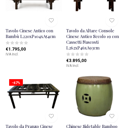
Tavolo Cinese Antico con
Tavolo da Altare Console
Bambù L220xP104xA54cm
Cinese Antico Secolo 19 con
Cassetti Nascosti
L262xP46xA93cm
€1.795,00
IVA Incl.
€3.895,00
IVA Incl.
-67%
Tavolo da Pranzo Cinese
Chinese Sidetable Bamboo