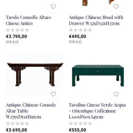
Tavolo Consolle Altare
Antique Chinese Stool with
Cinese Antico
Drawer W32xD32xH37cm
€3.795,00
€495,00
IVA Incl.
IVA Incl.
Antique Chinese Console
Tavolino Cinese Verde Acqua
Altar Table
- Orientique Collezione
W275xD51xH95cm
L110xP60xA45cm
€3.695,00
€555,00