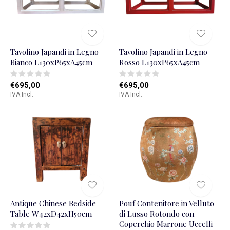
Tavolino Japandi in Legno
Tavolino Japandi in Legno
Bianco L130xP65xA45cm
Rosso L130xP65xA45cm
€695,00
€695,00
IVA Incl.
IVA Incl.
Antique Chinese Bedside
Pouf Contenitore in Velluto
Table W42xD42xH50cm
di Lusso Rotondo con
Coperchio Marrone Uccelli