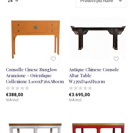
Consolle Cinese Sunglow
Antique Chinese Console
Arancione - Orientique
Altar Table
Collezione L100xP26xA80cm
W235xD41xH92cm
€388,00
€3.695,00
IVA Incl.
IVA Incl.