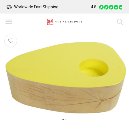
Worldwide Fast Shipping
4.8
Safe Payment