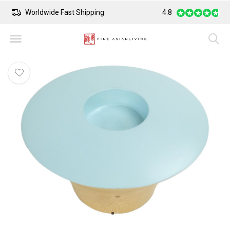
Worldwide Fast Shipping
4.8
Safe Payment